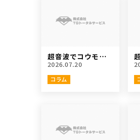
超音波でコウモリ駆
除をするのが難しい
2026.07.20
2
場合があるのはどう
して？
コラム