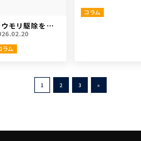
ばなりません
コラム
コウモリ駆除をする
前に理解をしておく
026.02.20
べきこと
コラム
1
2
3
»