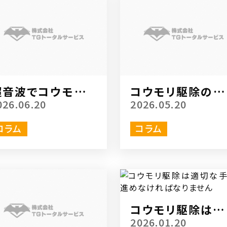
超音波でコウモリ駆
コウモリ駆除のた
除をするメリット
のグッズ
026.06.20
2026.05.20
コラム
コラム
コウモリ駆除は適
な手順が進めなけ
2026.01.20