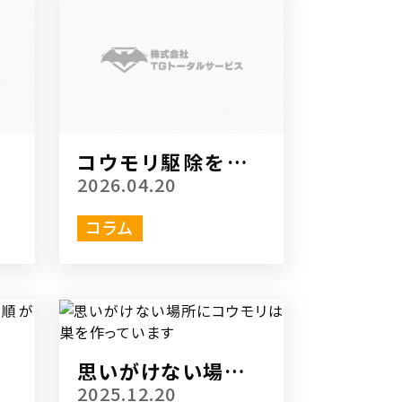
め
コウモリ駆除をする
際に抑えておくべき
2026.04.20
注意点
コラム
切
思いがけない場所に
れ
コウモリは巣を作っ
2025.12.20