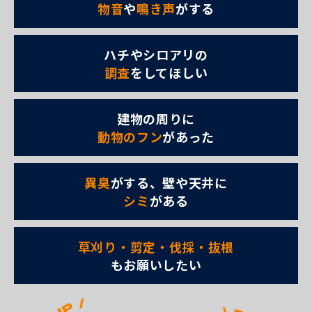
物音
や
鳴き声
がする
ハチやシロアリの
調査
をしてほしい
建物の周りに
動物のフン
があった
異臭
がする、壁や天井に
シミ
がある
草刈り・剪定・伐採・抜根
もお願いしたい