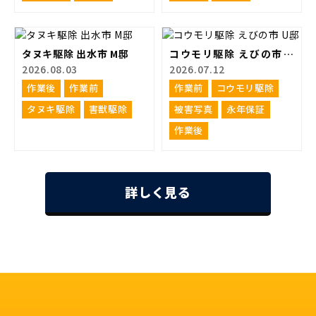
タヌキ駆除 出水市 M邸
コウモリ駆除 えびの市 U
邸
2026.08.03
2026.07.12
作業後
作業前
作業前
コウモリ駆除
タヌキ駆除
害獣駆除
被害写真
永年保証
作業後
詳しく見る