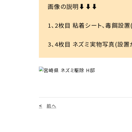
画像の説明⬇⬇⬇

1、2枚目 粘着シート、毒餌設置(
3、4枚目 ネズミ実物写真(設置
前へ