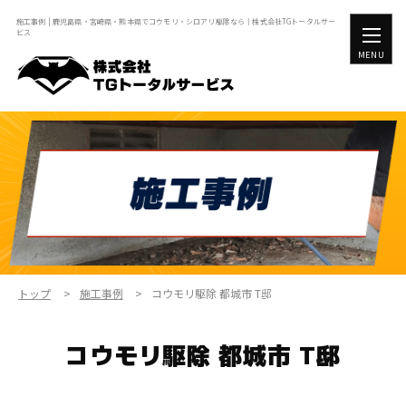
施工事例 | 鹿児島県・宮崎県・熊本県でコウモリ・シロアリ駆除なら｜株式会社TGトータルサー
ビス
MENU
トップ
施工事例
コウモリ駆除 都城市 T邸
コウモリ駆除 都城市 T邸