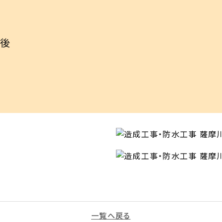
後

一覧へ戻る