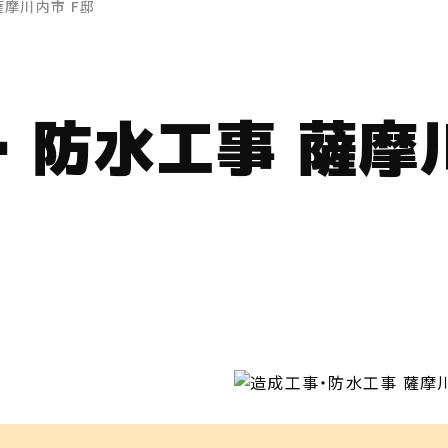
薩摩川内市 F邸
・防水工事 薩摩川