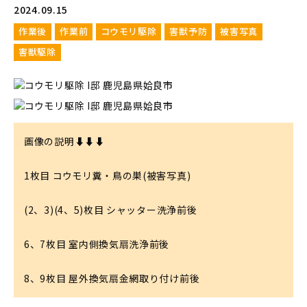
2024.09.15
作業後
作業前
コウモリ駆除
害獣予防
被害写真
害獣駆除
画像の説明⬇⬇⬇

1枚目 コウモリ糞・鳥の巣(被害写真)

(2、3)(4、5)枚目 シャッター洗浄前後

6、7枚目 室内側換気扇洗浄前後

8、9枚目 屋外換気扇金網取り付け前後